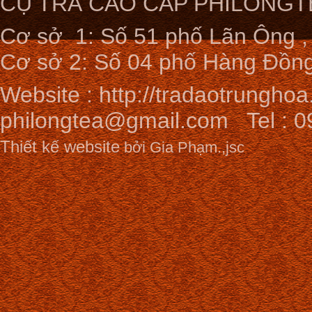
CỤ TRÀ CAO CẤP PHILONGT
Cơ sở 1: Số 51 phố Lãn Ông ,
Cơ sở 2: Số 04 phố Hàng Đồng
Website :
http://tradaotrunghoa
philongtea@gmail.com
Tel : 0
Thiết kế website
bởi Gia Phạm.,jsc