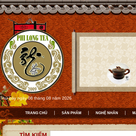
Thứ bảy ngày 08 tháng 08 năm 2026
TRANG CHỦ
SẢN PHẨM
NGHỆ NHÂN
M
TÌM KIẾM