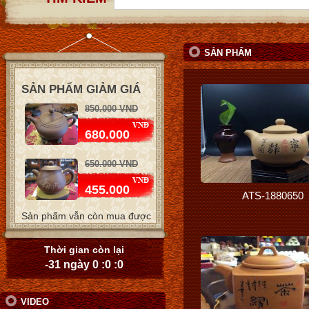
SẢN PHẨM
850.000 VND
SẢN PHẨM GIẢM GIÁ
680.000
650.000 VND
455.000
650.000 VND
ATS-1880650
455.000
Sản phẩm vẫn còn mua được
1.550.000 VND
Thời gian còn lại
-31 ngày 0 :0 :0
1.085.000
850.000 VND
VIDEO