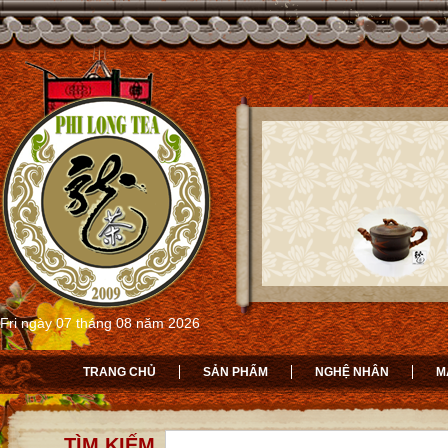
Fri ngày 07 tháng 08 năm 2026
TRANG CHỦ
SẢN PHẨM
NGHỆ NHÂN
M
TÌM KIẾM