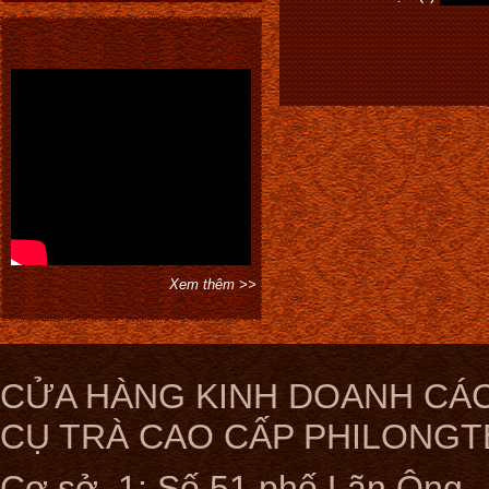
Xem thêm >>
CỬA HÀNG KINH DOANH CÁC
CỤ TRÀ CAO CẤP PHILONGT
Cơ sở 1: Số 51 phố Lãn Ông ,