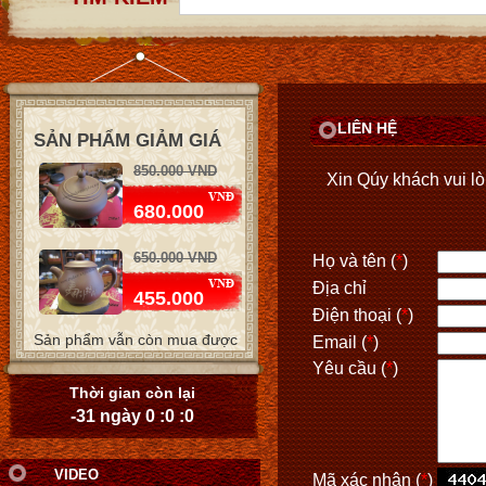
LIÊN HỆ
SẢN PHẨM GIẢM GIÁ
850.000 VND
Xin Qúy khách vui lòn
680.000
650.000 VND
Họ và tên (
*
)
Địa chỉ
455.000
Điện thoại (
*
)
Sản phẩm vẫn còn mua được
Email (
*
)
650.000 VND
Yêu cầu (
*
)
455.000
Thời gian còn lại
-31 ngày 0 :0 :0
1.550.000 VND
1.085.000
VIDEO
Mã xác nhận (
*
)