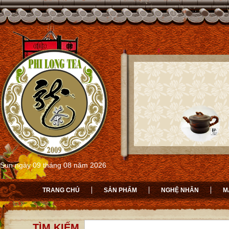
Sun ngày 09 tháng 08 năm 2026
TRANG CHỦ
SẢN PHẨM
NGHỆ NHÂN
M
TÌM KIẾM