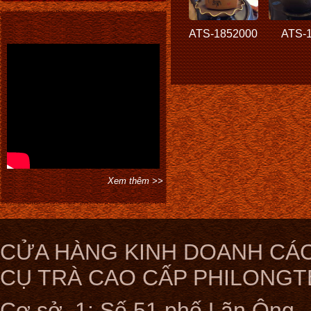
ATS-1852000
ATS-
Xem thêm >>
CỬA HÀNG KINH DOANH CÁC
CỤ TRÀ CAO CẤP PHILONGT
Cơ sở 1: Số 51 phố Lãn Ông ,