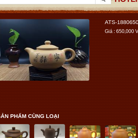
ATS-188065
Giá : 650,000
SẢN PHẨM CÙNG LOẠI