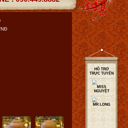
0
 VNĐ
HỖ TRỢ
TRỰC TUYẾN
MISS
NGUYỆT
MR LONG