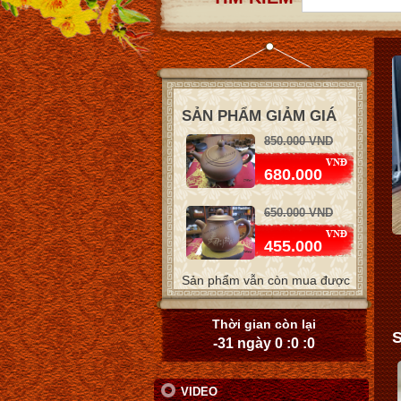
SẢN PHẨM GIẢM GIÁ
850.000 VND
680.000
650.000 VND
455.000
Sản phẩm vẫn còn mua được
650.000 VND
455.000
Thời gian còn lại
-31 ngày 0 :0 :0
1.550.000 VND
1.085.000
VIDEO