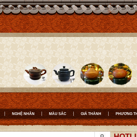
NGHỆ NHÂN
MÀU SẮC
GIÁ THÀNH
PHƯƠNG T
HOTLI