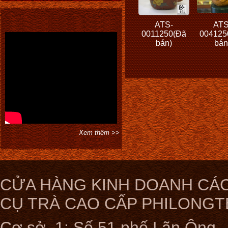
ATS-
ATS
0011250(Đã
004125
bán)
bán
Xem thêm >>
CỬA HÀNG KINH DOANH CÁC
CỤ TRÀ CAO CẤP PHILONGT
Cơ sở 1: Số 51 phố Lãn Ông ,