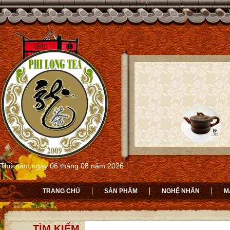
Thứ năm ngày 06 tháng 08 năm 2026
TRANG CHỦ
SẢN PHẨM
NGHỆ NHÂN
M
TÌM KIẾM