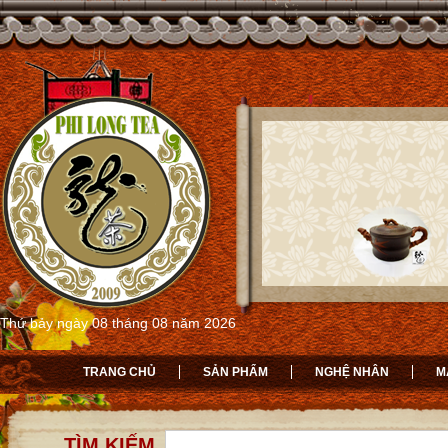
Thứ bảy ngày 08 tháng 08 năm 2026
TRANG CHỦ
SẢN PHẨM
NGHỆ NHÂN
M
TÌM KIẾM