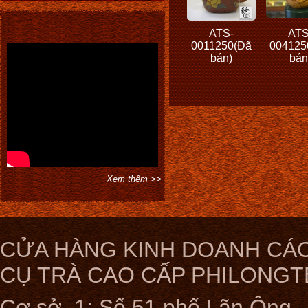
ATS-
ATS
0011250(Đã
004125
bán)
bán
Xem thêm >>
CỬA HÀNG KINH DOANH CÁC
CỤ TRÀ CAO CẤP PHILONGT
Cơ sở 1: Số 51 phố Lãn Ông ,