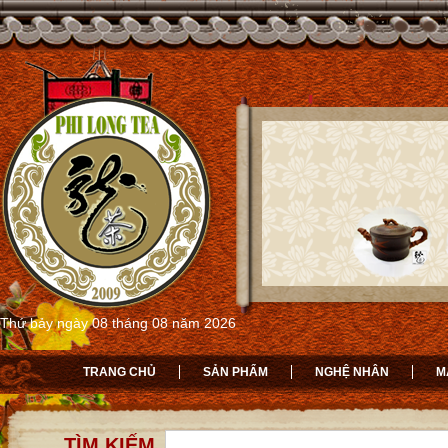
Thứ bảy ngày 08 tháng 08 năm 2026
TRANG CHỦ
SẢN PHẨM
NGHỆ NHÂN
M
TÌM KIẾM