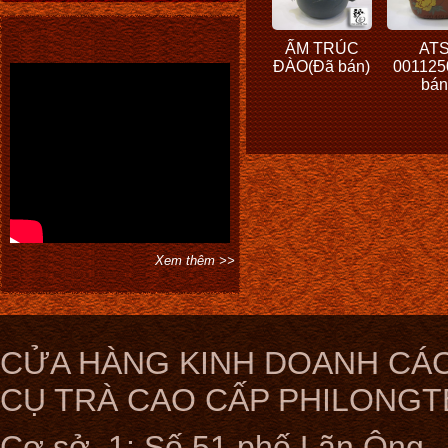
ẤM TRÚC
ATS
ĐÀO(Đã bán)
001125
bán
Xem thêm >>
CỬA HÀNG KINH DOANH CÁC
CỤ TRÀ CAO CẤP PHILONGT
Cơ sở 1: Số 51 phố Lãn Ông ,