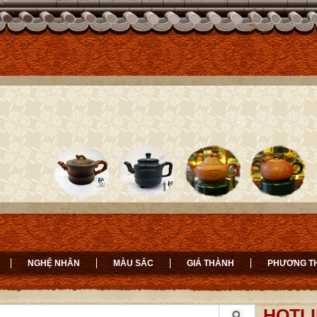
NGHỆ NHÂN
MÀU SẮC
GIÁ THÀNH
PHƯƠNG T
HOTLI