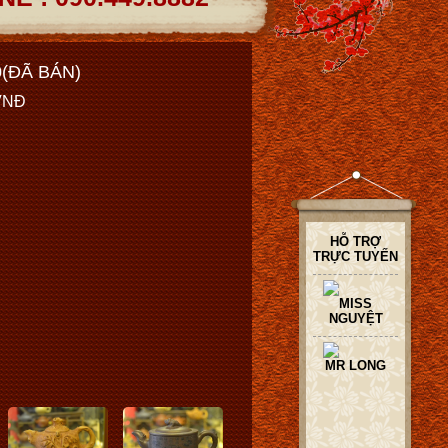
0(ĐÃ BÁN)
 VNĐ
HỖ TRỢ
TRỰC TUYẾN
MISS
NGUYỆT
MR LONG