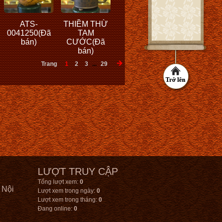
ATS-
THIỀM THỪ
0041250(Đã
TAM
bán)
CƯỚC(Đã
bán)
Trang
1
2
3
...
29
LƯỢT TRUY CẬP
Tổng lượt xem:
0
 Nội
Lượt xem trong ngày:
0
Lượt xem trong tháng:
0
Đang online:
0