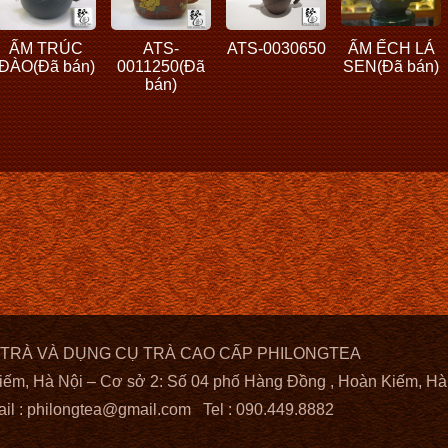
ẤM TRÚC
ATS-
ATS-0030650
ẤM ẾCH LÁ
ĐÀO(Đã bán)
0011250(Đã
SEN(Đã bán)
bán)
 TRÀ VÀ DỤNG CỤ TRÀ CAO CẤP PHILONGTEA
iếm, Hà Nội – Cơ sở 2: Số 04 phố Hàng Đồng , Hoàn Kiếm, Hà
il :
philongtea@gmail.com
Tel : 090.449.8882